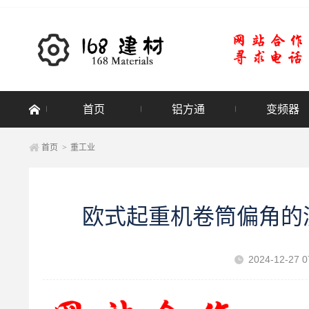
首页
铝方通
变频器
首页
>
重工业
欧式起重机卷筒偏角的
2024-12-27 0