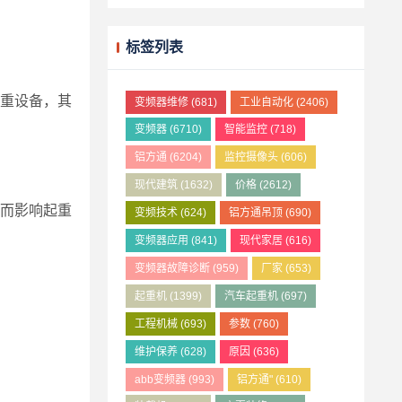
标签列表
重设备，其
变频器维修
(681)
工业自动化
(2406)
变频器
(6710)
智能监控
(718)
铝方通
(6204)
监控摄像头
(606)
现代建筑
(1632)
价格
(2612)
而影响起重
变频技术
(624)
铝方通吊顶
(690)
变频器应用
(841)
现代家居
(616)
变频器故障诊断
(959)
厂家
(653)
起重机
(1399)
汽车起重机
(697)
工程机械
(693)
参数
(760)
维护保养
(628)
原因
(636)
abb变频器
(993)
铝方通"
(610)