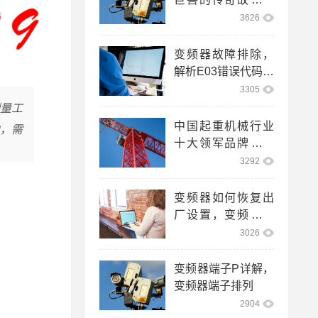
代号起重机二战电
3626
影
变频器故障排除，
解析E03错误代码，
变频器显示e03是什
3305
么故障
量工
中国起重机械行业
，需
十大领军品牌，国
内起重机10大品牌
3292
排名
变频器如何恢复出
厂设置，变频器如
何恢复出厂设置方
3026
法
变频器端子P详解，
变频器端子排列
2904