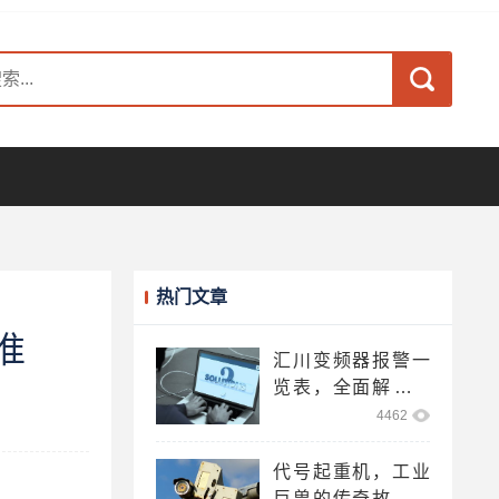
热门文章
准
汇川变频器报警一
览表，全面解析变
频器故障与解决方
4462
案，汇川变频器报
警代码大全
代号起重机，工业
巨兽的传奇故事，