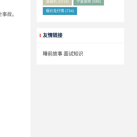
装载机
(5018)
宁夏装修
(586)
报价及行情
(734)
全事故。
友情链接
睡前故事
面试知识