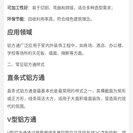
可加工性好
：易于切割、弯曲和焊接，适合多种造型需求；
环保节能
：回收利用率高，符合绿色建筑理念。
应用领域
铝方通广泛应用于室内外装饰工程中，如商场、酒店、办公楼、
学校等场所的天花板、墙面、隔断等方面。
二、常见铝方通样式
直条式铝方通
直条式铝方通是最基本也是最常用的样式之一，其横截面为矩形
或正方形，线条简洁大方，适用于大面积墙面装饰，营造简约现
代的氛围。
V型铝方通
V型铝方通通过将两根或多根铝管交叉连接形成“V”字形结构，增