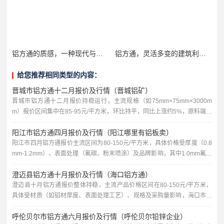
铝方通的质感，一种现代与艺术的完美融合，铝方通的质感
铝方通，灵活多变的建筑利器，铝方通长宽高
给您推荐相同类型的内容：
晋城市铝方通十二月报价及行情（晋城铝矿）
晋城市铝方通十二月报价持稳运行，主流规格（如75mm×75mm×3000m
m）报价区间集中在85-95元/平方米，环比持平，同比上涨约5%，原料端，
晋城本地铝矿价格稳中偏强，氧化铝市场供应偏紧，成本端对铝方通价格形
阳江市铝方通四月报价及行情（阳江哪里有铝板卖）
成支撑，下游需求方面，年末工程项目赶工带动采购积极性，但终端资金偏
紧制约备货量，整体成交以刚需为主，预计短期铝方通价格将延续震荡态
阳江市四月铝方通报价主流区间为80-150元/平方米，具体价格受厚度（0.8
势，需关注原料价格波动及下游需求变化。今天给各位分享晋城...
mm-1.2mm）、表面处理（氟碳、粉末喷涂）及品牌影响，其中1.0mm氟碳
喷涂款约120元/平方米，环比持平，当前市场需求以工程采购为主，终端用
澄迈县铝方通十月报价及行情（海口铝方通）
户按需采购，整体行情平稳，铝板销售方面，阳江市区有多家建材市场及铝
材专卖店供应，如江城区东风三路铝材市场、阳东区工业园铝业加工厂，可
澄迈县十月铝方通报价整体持稳，主流产品价格区间在80-150元/平方米，
提供常规尺寸及定制切割服务，建议多渠道比价后选...
具体受材质（如铝材厚度、表面处理工艺）、规格及采购量影响，海口市场
行情同步，常规型材需求稳定，工程定制订单略有增加，供应商以库存消化
呼伦贝尔市铝方通六月报价及行情（呼伦贝尔铅锌企业）
为主，短期内价格波动有限，建议采购方结合项目需求对比多家供应商，关