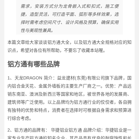
需求，安装方式分为龙骨嵌入式和扣式，施工便
捷，造型灵活，可打造平面、弧形等多样效果，选
择时需考虑空间尺寸、设计风格及预算，确保实用
性与美观性兼具。
本篇文章给大家谈谈铝方通大全，以及铝方通大全规格对应的知
识点，希望对各位有所帮助，不要忘了收藏本站喔。
铝方通有哪些品牌
1、天龙DRAGON 简介：益龙建材(东莞)有限公司旗下品牌，国
内铝合金天花、金属外墙板的主要生产厂商之一。优势：产品远
销东南亚、澳洲及新西兰等国家和地区，被世界各地的发展商、
建筑师等广泛使用。以上品牌均为铝方通行业的佼佼者，各自拥
有独特的优势和特点，消费者在选择时可根据自身需求和预算进
行综合考虑。
2、铝方通的品牌有： 华捷铝业铝方通 品牌介绍：华捷铝业是一
家专业生产铝方通的知名企业，其产品具有优良的耐腐蚀性和长