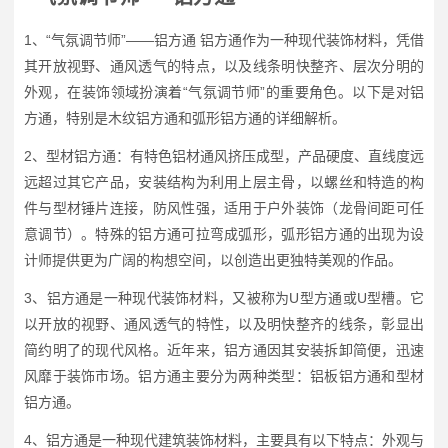
1、“气氛调节师”——铝方通 铝方通作为一种现代装饰材料，凭借
其开放视野、通风透气的特点，以及线条明快整齐、层次分明的
外观，在装饰领域扮演着“气氛调节师”的重要角色。以下是对铝
方通，特别是木纹铝方通和弧形铝方通的详细解析。
2、型材铝方通：有特色铝材通风挤压成型，产品硬度、直线度远
远超过其它产品，安装结构为利用上层主骨，以螺丝和特造的构
件与型材锤片连接，防风性强，适用于户外装饰（龙骨间距可任
意调节）。特殊的铝方通可拉弯成弧形，弧形铝方通的出现为设
计师提供更为广阔的构想空间，以创造出更独特美观的作品。
3、铝方通是一种现代装饰材料，又被称为U型方通或U型槽。它
以开放的视野、通风透气的特性，以及明快整齐的线条，彰显出
简约明了的现代风格。近年来，铝方通因其安装拆卸简便，迅速
风靡于装饰市场。铝方通主要分为两种类型：铝板铝方通和型材
铝方通。
4、铝方通是一种现代建筑装饰材料，主要具有以下特点：外观与