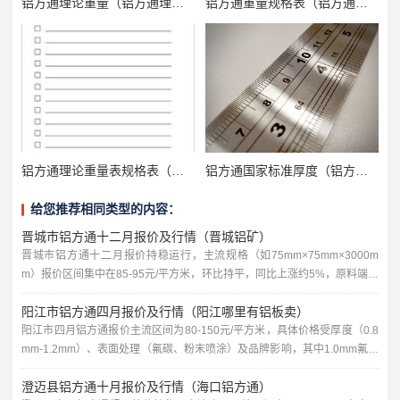
铝方通理论重量（铝方通理论重量一览表）
铝方通重量规格表（铝方通规格尺寸表）
铝方通理论重量表规格表（铝方通参数）
铝方通国家标准厚度（铝方通厚度规格）
给您推荐相同类型的内容：
晋城市铝方通十二月报价及行情（晋城铝矿）
晋城市铝方通十二月报价持稳运行，主流规格（如75mm×75mm×3000m
m）报价区间集中在85-95元/平方米，环比持平，同比上涨约5%，原料端，
晋城本地铝矿价格稳中偏强，氧化铝市场供应偏紧，成本端对铝方通价格形
阳江市铝方通四月报价及行情（阳江哪里有铝板卖）
成支撑，下游需求方面，年末工程项目赶工带动采购积极性，但终端资金偏
紧制约备货量，整体成交以刚需为主，预计短期铝方通价格将延续震荡态
阳江市四月铝方通报价主流区间为80-150元/平方米，具体价格受厚度（0.8
势，需关注原料价格波动及下游需求变化。今天给各位分享晋城...
mm-1.2mm）、表面处理（氟碳、粉末喷涂）及品牌影响，其中1.0mm氟碳
喷涂款约120元/平方米，环比持平，当前市场需求以工程采购为主，终端用
澄迈县铝方通十月报价及行情（海口铝方通）
户按需采购，整体行情平稳，铝板销售方面，阳江市区有多家建材市场及铝