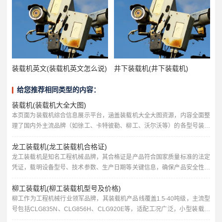
装载机英文(装载机英文怎么说)
井下装载机(井下装载机)
给您推荐相同类型的内容：
装载机(装载机大全大图)
本页面为装载机综合信息展示平台，涵盖装载机大全大图资源，内容全面整
理了国内外主流品牌（如徐工、卡特彼勒、柳工、沃尔沃等）的各型号装载
机，包括小型、中型、大型及新能源机型，展示其核心参数（如额定载重
龙工装载机(龙工装载机合格证)
量、发动机功率、铲斗容量）、技术特点及适用场景，高清大图清晰呈现产
品外观、工作装置细节及作业状态，方便用户直观对比不同机型的性能与设
龙工装载机是知名工程机械品牌，其合格证是产品符合国家质量标准的法定
计，为工程机械选型、采购及行业研究提供全面视觉参考与信息支持。功能
凭证，载明设备型号、技术参数、生产日期等关键信息，确保产品安全性与
与的完...
合规性，作为行业领先产品，龙工装载机以高效耐用、操作便捷著称，广泛
柳工装载机(柳工装载机型号及价格)
应用于建筑、矿山等领域，合格证不仅是用户验收的重要依据，更是企业对
产品质量的承诺，保障消费者权益，同时为设备售后、维修及年检提供必要
柳工作为工程机械行业领军品牌，其装载机产品线覆盖1.5-40吨级，主流型
支持，体现品牌对品质的严格把控与市场信誉。卓越性能与可靠品质的完美
号包括CLG835N、CLG856H、CLG920E等，适配工况广泛，小型装载机
结合...
如CLG835N（价格约25-30万元）灵活高效，适用于市政工程；中型机型C