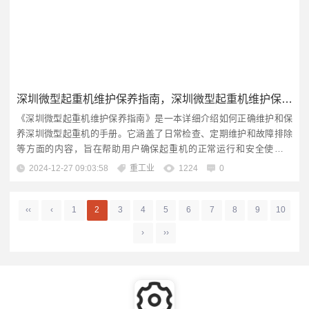
深圳微型起重机维护保养指南，深圳微型起重机维护保养公司
《深圳微型起重机维护保养指南》是一本详细介绍如何正确维护和保
养深圳微型起重机的手册。它涵盖了日常检查、定期维护和故障排除
等方面的内容，旨在帮助用户确保起重机的正常运行和安全使用。
《深圳微型起重机维护保养指南》也推荐了专业的深圳微型起重机维
2024-12-27 09:03:58
重工业
1224
0
护保养公司，这些公司拥有经验丰富的技术人员和先进的维修设备，
能够为客户提供全面的服务和支持。，，以上内容是根据您提供的参
考信息生成的，实际内容可能会有...
‹‹
‹
1
2
3
4
5
6
7
8
9
10
›
››