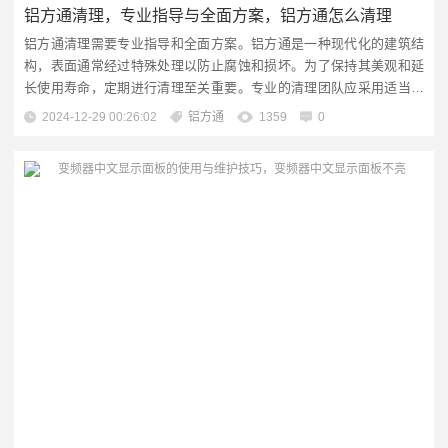
铝方通清理，专业指导与全面方案，铝方通怎么清理
铝方通清理需要专业指导和全面方案。铝方通是一种现代化的建筑结
构，表面通常经过特殊处理以防止腐蚀和损坏。为了保持其美观和延
长使用寿命，定期进行清理至关重要。专业的清理团队应采用适当的
工具和技术，包括高压水枪、吸尘器等设备，彻底清除铝方通表面的
2024-12-29 00:26:02
铝方通
1359
0
污垢、油脂和附着物，同时避免对材料造成损害。在现代建筑和装饰
行业，铝方通作为一种轻质、高强度且易于安装的建筑材料，已经广
泛应用于各种场所，如商业空间...