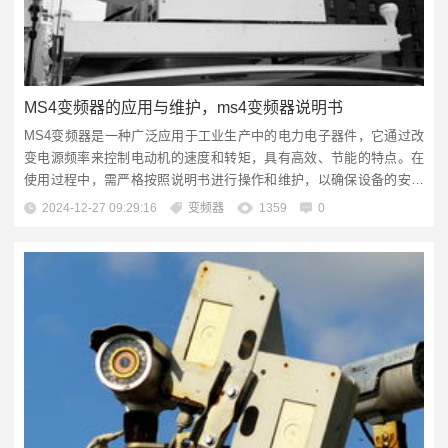
MS4变频器的应用与维护，ms4变频器说明书
MS4变频器是一种广泛应用于工业生产中的电力电子器件，它通过改
变电源频率来控制电动机的速度和转矩，具有高效、节能的特点。在
使用过程中，需严格按照说明书进行操作和维护，以确保设备的安全
稳定运行。，，安装时应确保环境符合要求，避免潮湿、高温等恶劣
2024-12-27 09:29:16
变频器
1359
0
条件。接线时要认真核对相序，防止因错误接线导致设备损坏。定期
检查变频器和电动机的散热情况，及时清理灰尘和污垢，保证通风良
好。在维护方面，要注意检查...